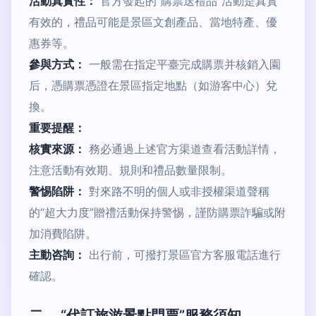
活動真實性：
官方發起的“購票送禮品”活動是真實
有效的，禮品可能是景區文創產品、當地特產、優
惠券等。
參與方式：
一般需在指定平臺完成購票并核銷入園
后，憑購票憑證在景區指定地點（如游客中心）兌
換。
重要提醒：
核實來源：
務必通過上述官方渠道查看活動詳情，
注意活動有效期、規則和禮品數量限制。
警惕陷阱：
對來路不明的個人或非授權渠道聲稱
的“超大力度”贈禮活動保持警惕，謹防購票詐騙或附
加消費陷阱。
主動咨詢：
出行前，可撥打景區官方客服電話進行
確認。
二、 “代訂旅游景點門票”服務須知