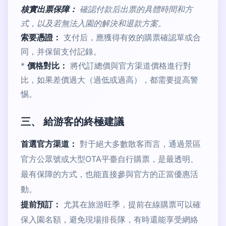
核實出票保障：
確認付款后出票的具體時間和方
式，以及若無法入園的解決和退款方案。
索要憑證：
支付后，應獲得有效的購票確認單或合
同，并保留支付記錄。
*
價格對比：
將代訂總價與官方渠道價格進行對
比，如果差價過大（過低或過高），都需要提高警
惕。
三、 給游客的終極建議
首選官方渠道：
對于絕大多數散客而言，通過景區
官方公眾號或大型OTA平臺自行購票，是最透明、
最有保障的方式，也能直接參與官方的正當優惠活
動。
提前預訂：
尤其在旅游旺季，提前在線購票可以確
保入園名額，避免現場排長隊，有時還能享受網絡