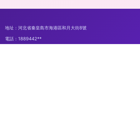
地址：河北省秦皇島市海港區和月大街8號
電話：1889442**
Copyright © 2026
m.zhdccz.com.cn
代訂旅游景點門票
秦皇島
云旅信息技術有限公司
代訂旅游景點門票
版權所有
Sitemap
感谢您访问我们的网站，您可能还对以下资源感兴趣：大丰融柯
广告传媒有限公司
人人人人射|人人插人人干|人人插人人乐|人人超碰96|人人超碰
97av|人人超碰导航|人人超碰人妻av|人人超碰娱乐|人人超碰在
线91|人人超碰自拍
网站地图