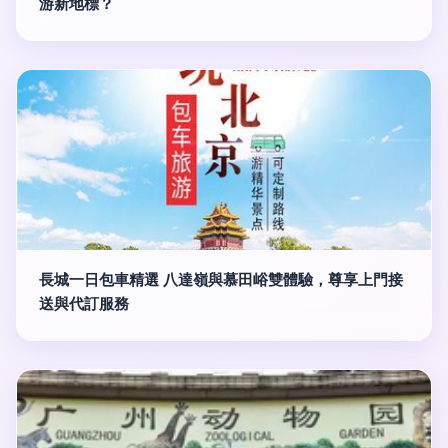
游新地標？
長城一日包車精選 八達嶺與慕田峪雙體驗，尊享上門接
送與代訂服務