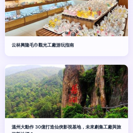
云林興隆毛巾觀光工廠游玩指南
溫州大動作 30億打造仙俠影視基地，未來劇集工廠與旅