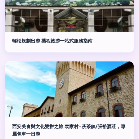
輕松規劃出游 攜程旅游一站式服務指南
西安美食與文化雙拼之旅 袁家村+茯茶鎮/張裕酒莊，專
屬包車一日游